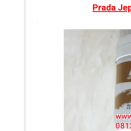
Prada Je
.