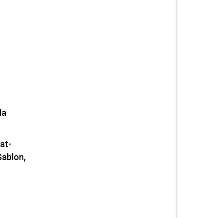
da
at-
Sablon,