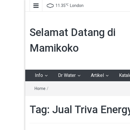
℃
11.35
London
Selamat Datang di
Mamikoko
Info
Dr Water
Artikel
Kata
Home
/
Tag:
Jual Triva Energ