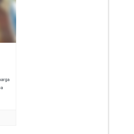
harga
ca