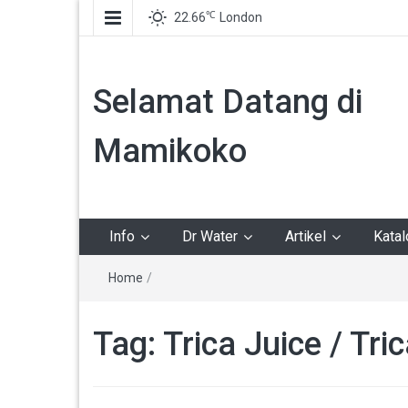
℃
22.66
London
Selamat Datang di
Mamikoko
Info
Dr Water
Artikel
Kata
Home
/
Tag:
Trica Juice / Tri