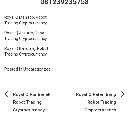
081239235758
Royal Q Manado, Robot
Trading Cryptocurrency
Royal Q Jakarta, Robot
Trading Cryptocurrency
Royal Q Bandung, Robot
Trading Cryptocurrency
Posted in
Uncategorized
Navigasi
Royal Q Pontianak
Royal Q Palembang
Robot Trading
Robot Trading
pos
Cryptocurrency
Cryptocurrency