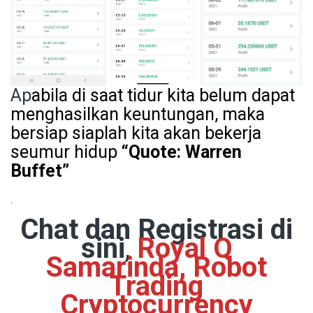
Ap
abila di saat tidur kita belum dapat
menghasilkan keuntungan, maka
bersiap siaplah kita akan bekerja
seumur hidup
“Quote: Warren
Buffet”
.
Chat dan Registrasi di
sini
,
Royal Q
Samarinda, Robot
Trading
Cryptocurrency